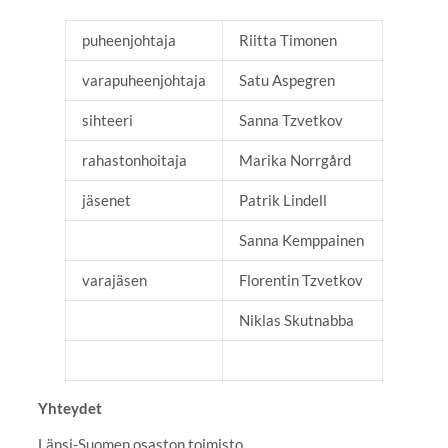
puheenjohtaja
Riitta Timonen
varapuheenjohtaja
Satu Aspegren
sihteeri
Sanna Tzvetkov
rahastonhoitaja
Marika Norrgård
jäsenet
Patrik Lindell
Sanna Kemppainen
varajäsen
Florentin Tzvetkov
Niklas Skutnabba
Yhteydet
Länsi-Suomen osaston toimisto