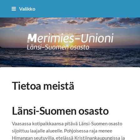
Siirry
Valikko
sivun
sisältöön
Länsi-Suomen osasto
Tietoa meistä
Länsi-Suomen osasto
Vaasassa kotipaikkaansa pitävä Länsi-Suomen osasto
sijoittuu laajalle alueelle. Pohjoisessa raja menee
Himangan seutuvilla, etelässä Kristiinankaupungissa ja