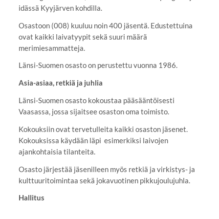
idässä Kyyjärven kohdilla.
Osastoon (008) kuuluu noin 400 jäsentä. Edustettuina
ovat kaikki laivatyypit sekä suuri määrä
merimiesammatteja.
Länsi-Suomen osasto on perustettu vuonna 1986.
Asia-asiaa, retkiä ja juhlia
Länsi-Suomen osasto kokoustaa pääsääntöisesti
Vaasassa, jossa sijaitsee osaston oma toimisto.
Kokouksiin ovat tervetulleita kaikki osaston jäsenet.
Kokouksissa käydään läpi esimerkiksi laivojen
ajankohtaisia tilanteita.
Osasto järjestää jäsenilleen myös retkiä ja virkistys- ja
kulttuuritoimintaa sekä jokavuotinen pikkujoulujuhla.
Hallitus